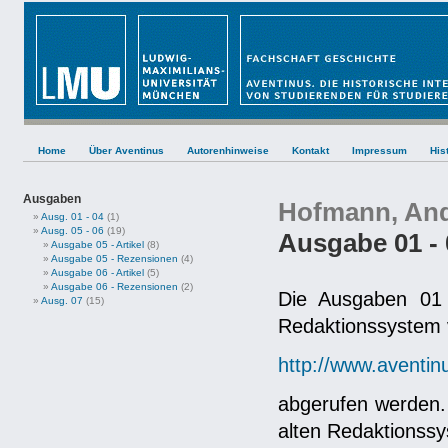
Home
Über Aventinus
Autorenhinweise
Kontakt
Impressum
His
Ausgaben
Hofmann, And
Ausg. 01 - 04
(1)
Ausg. 05 - 06
(19)
Ausgabe 01 - 
Ausgabe 05 - Artikel
(8)
Ausgabe 05 - Rezensionen
(4)
Ausgabe 06 - Artikel
(5)
Ausgabe 06 - Rezensionen
(2)
Die Ausgaben 01 
Ausg. 07
(15)
Redaktionssystem ve
http://www.aventin
abgerufen werden. D
alten Redaktionssy